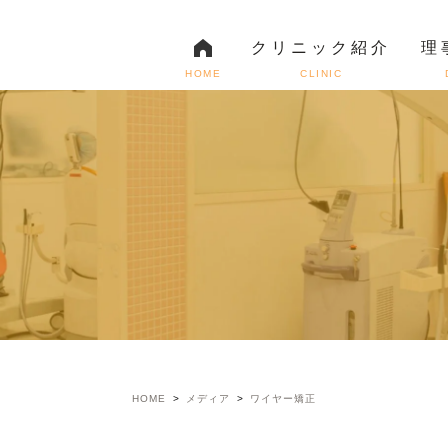
クリニック紹介
理
HOME
CLINIC
理念
小児歯科
非常勤スタッフ紹介
審美治療
インプラン
院内紹介
HOME
メディア
ワイヤー矯正