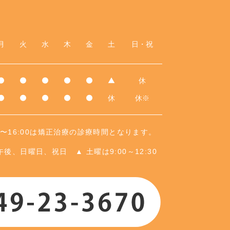
月
火
水
木
金
土
日・祝
休
●
●
●
●
●
▲
休
休※
●
●
●
●
●
00〜16:00は矯正治療の診療時間となります。
午後、日曜日、祝日
▲ 土曜は9:00～12:30