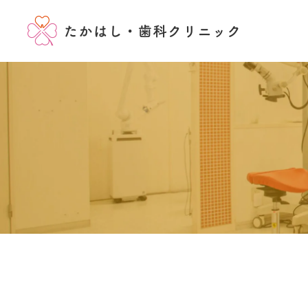
当院の特徴
一般歯科
歯周病治療
クリニックの
アクセス診療時間
入れ歯